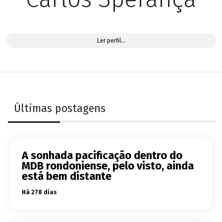
Um dos maiores colunistas políticos do Estado de
Ler perfil...
Rondônia. Foi presidente do Sinjor. Foi assessor de
comunicação do governador José Bianco entre outros.
Últimas postagens
A sonhada pacificação dentro do
MDB rondoniense, pelo visto, ainda
está bem distante
Há 278 dias