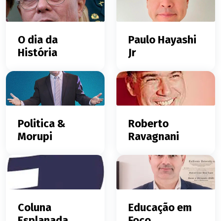
O dia da
Paulo Hayashi
História
Jr
Politica &
Roberto
Morupi
Ravagnani
Coluna
Educação em
Esplanada
Foco