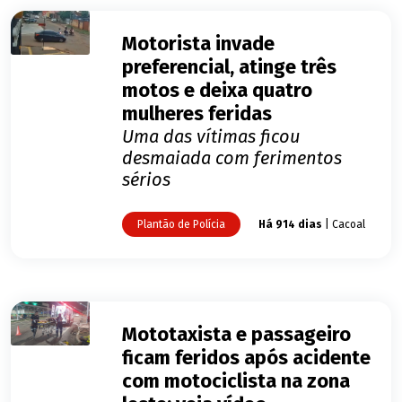
Motorista invade
preferencial, atinge três
motos e deixa quatro
mulheres feridas
Uma das vítimas ficou
desmaiada com ferimentos
sérios
Plantão de Polícia
Há 914 dias
| Cacoal
Mototaxista e passageiro
ficam feridos após acidente
com motociclista na zona