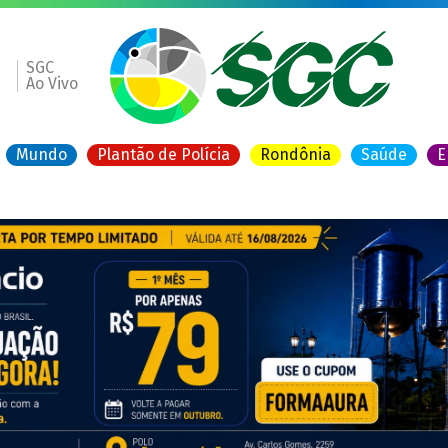
SGC
a
Ao Vivo
Mundo
Plantão de Polícia
Rondônia
Saúde
E