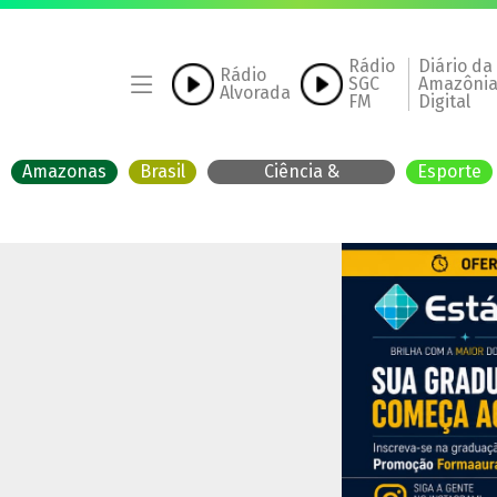
Rádio
Diário da
Rádio
SGC
Amazôni
Alvorada
FM
Digital
Amazonas
Brasil
Ciência &
Esporte
Tecnologia