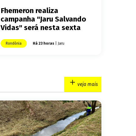
Fhemeron realiza
campanha "Jaru Salvando
Vidas" será nesta sexta
Rondônia
Há 23 horas
| Jaru
veja mais